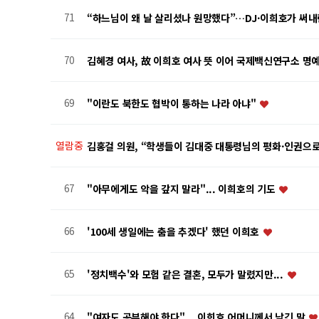
71
“하느님이 왜 날 살리셨나 원망했다”…DJ·이희호가 써
70
김혜경 여사, 故 이희호 여사 뜻 이어 국제백신연구소 명
69
"이란도 북한도 협박이 통하는 나라 아냐"
열람중
김홍걸 의원, “학생들이 김대중 대통령님의 평화·인권으
67
"아무에게도 악을 갚지 말라"... 이희호의 기도
66
'100세 생일에는 춤을 추겠다' 했던 이희호
65
'정치백수'와 모험 같은 결혼, 모두가 말렸지만...
64
"여자도 공부해야 한다"... 이희호 어머니께서 남긴 말