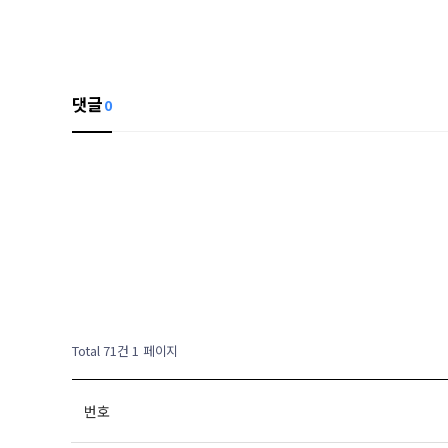
댓글
0
Total 71건
1 페이지
번호