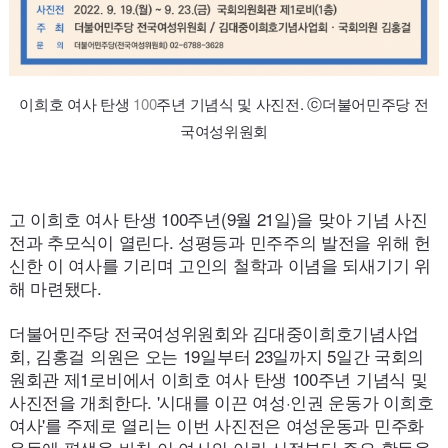
이희호 여사 탄생
100
주년 기념식 및 사진전. ⓒ더불어민주당 전
국여성위원회
고 이희호 여사 탄생
100
주년(9월
21
일)을 맞아 기념 사진
전과 추모식이 열린다. 성평등과 민주주의 발전을 위해 헌
신한 이 여사를 기리며 고인의 철학과 이념을 되새기기 위
해 마련됐다.
더불어민주당 전국여성위원회와 김대중이희호기념사업
회, 김홍걸 의원은 오는
19
일부터
23
일까지 5일간 국회의
원회관 제1로비에서 이희호 여사 탄생
100
주년 기념식 및
사진전을 개최한다. '시대를 이끈 여성·인권 운동가 이희호
여사'를 주제로 열리는 이번 사진전은 여성운동과 민주화
운동에 평생을 바친 이 여사의 어린 시절부터 주요 활동을