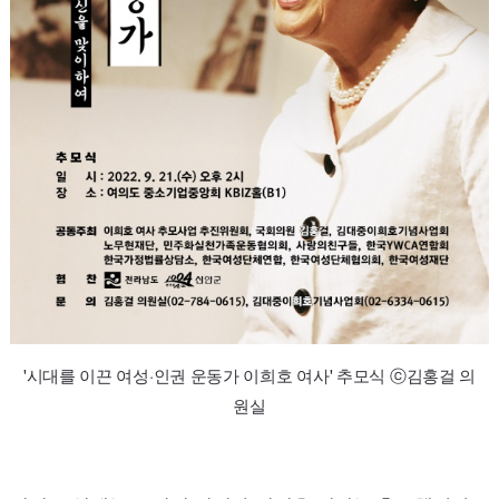
'시대를 이끈 여성·인권 운동가 이희호 여사' 추모식 ⓒ김홍걸 의
원실