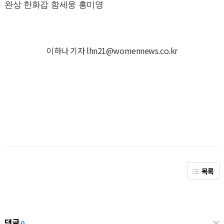
완상 한화갑 함세웅 홍미영
이하나 기자 lhn21@womennews.co.kr
목록
댓글
0