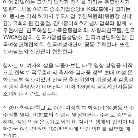
이어
21
일에는 고인의 업적과 정신을 기리는 추모행사가
열린다. 서울 여의도 중소기업중앙회
KBIZ
홀에서 열리는
이 행사는 이희호 여사 추모사업 추진위원회(위원장 신낙
균), 국회의원 김홍걸, 김대중이희호기념사업회와 함께 노
무현재단, 민주화실천가족운동협의회, 사랑의친구들, 한국
YWCA
연합회, 한국가정법률상담소, 한국여성단체연합, 한
국여성단체협의회, 한국여성재단이 공동 주최한다. 또한
전라남도와 신안군이 협찬한다.
행사는 이 여사의 삶을 되돌아보는 다큐 영상 상영을 시작
으로 한덕수 국무총리의 축사와 김대중 정부 초대 여성 문
화관광부 장관이었던 신낙균 추진위원회 위원장과 김홍걸
의원의 환영사가 이어진다. 이어
128
명의 공동제안자들을
소개하는 시간도 갖는다.
신경아 한림대학교 교수(전 여성학회 회장)가 '성평등 민주
주의를 열다. 이희호의 신념과 열정'이라는 주제로 강연을
하며, 여성·인권 운동가로서의 이 여사의 생애와 업적이 대
한민국 여성·인권의
100
년 역사에 남긴 의미를 설명할 예
정이다.