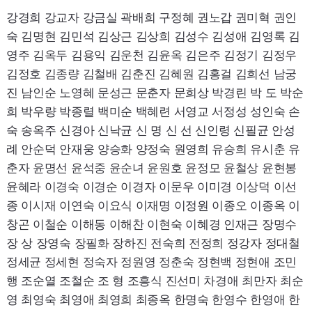
강경희 강교자 강금실 곽배희 구정혜 권노갑 권미혁 권인
숙 김명현 김민석 김상근 김상희 김성수 김성애 김영록 김
영주 김옥두 김용익 김운천 김윤옥 김은주 김정기 김정우
김정호 김종량 김철배 김춘진 김혜원 김홍걸 김희선 남궁
진 남인순 노영혜 문성근 문춘자 문희상 박경린 박 도 박순
희 박우량 박종렬 백미순 백혜련 서영교 서정성 성인숙 손
숙 송옥주 신경아 신낙균 신 명 신 선 신인령 신필균 안성
례 안순덕 안재웅 양승화 양정숙 원영희 유승희 유시춘 유
춘자 윤명선 윤석중 윤순녀 윤원호 윤정모 윤철상 윤현봉
윤혜라 이경숙 이경순 이경자 이문우 이미경 이상덕 이선
종 이시재 이연숙 이요식 이재명 이정원 이종오 이종옥 이
창곤 이철순 이해동 이해찬 이현숙 이혜경 인재근 장명수
장 상 장영숙 장필화 장하진 전숙희 전정희 정강자 정대철
정세균 정세현 정숙자 정원영 정춘숙 정현백 정현애 조민
행 조순열 조철순 조 형 조흥식 진선미 차경애 최만자 최순
영 최영숙 최영애 최영희 최종옥 한명숙 한영수 한영애 한