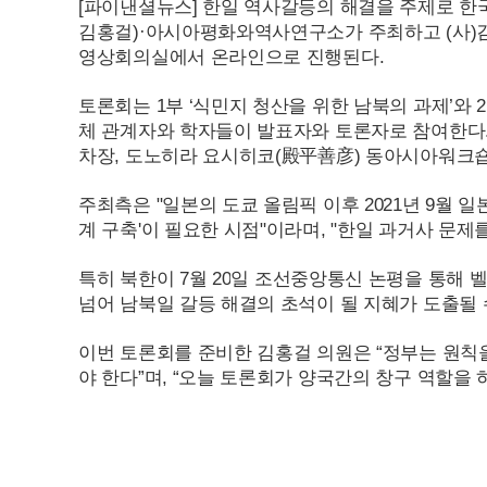
[파이낸셜뉴스] 한일 역사갈등의 해결을 주제로 한
김홍걸)·아시아평화와역사연구소가 주최하고 (사
영상회의실에서 온라인으로 진행된다.
토론회는 1부 ‘식민지 청산을 위한 남북의 과제’와
체 관계자와 학자들이 발표자와 토론자로 참여한다
차장, 도노히라 요시히코(殿平善彦) 동아시아워크
주최측은 "일본의 도쿄 올림픽 이후
2021
년 9월 
계 구축'이 필요한 시점"이라며, "한일 과거사 문
특히 북한이 7월
20
일 조선중앙통신 논평을 통해 
넘어 남북일 갈등 해결의 초석이 될 지혜가 도출될 
이번 토론회를 준비한 김홍걸 의원은 “정부는 원칙
야 한다”며, “오늘 토론회가 양국간의 창구 역할을