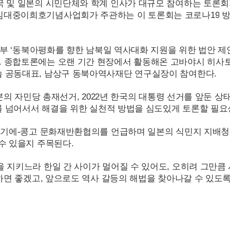
국 및 일본의 시민단체와 학계 인사가 대규모 참여하는 토론
)김대중이희호기념사업회가 주관하는 이 토론회는 코로나
19
방
 2부 ‘동북아평화를 향한 남북일 역사대화 지원을 위한 법안 제
. 종합토론에는 오랜 기간 현장에서 활동해온 고바야시 히사
숍 공동대표, 남상구 동북아역사재단 연구실장이 참여한다.
일본의 자민당 총재선거,
2022
년 한국의 대통령 선거를 앞둔 상태
제를 넘어서서 해결을 위한 실천적 방법을 심도있게 토론할 필요
벨기에-콩고 문화재반환협의를 언급하며 일본의 식민지 지배청
수 있을지 주목된다.
을 지키느라 한일 간 사이가 멀어질 수 있어도, 오히려 그만
 하면 좋겠고, 앞으로도 역사 갈등의 해법을 찾아나갈 수 있도