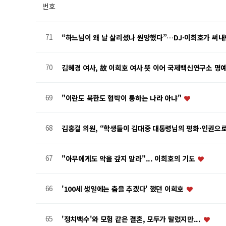
번호
71
“하느님이 왜 날 살리셨나 원망했다”…DJ·이희호가 써
70
김혜경 여사, 故 이희호 여사 뜻 이어 국제백신연구소 명
69
"이란도 북한도 협박이 통하는 나라 아냐"
68
김홍걸 의원, “학생들이 김대중 대통령님의 평화·인권으
67
"아무에게도 악을 갚지 말라"... 이희호의 기도
66
'100세 생일에는 춤을 추겠다' 했던 이희호
65
'정치백수'와 모험 같은 결혼, 모두가 말렸지만...