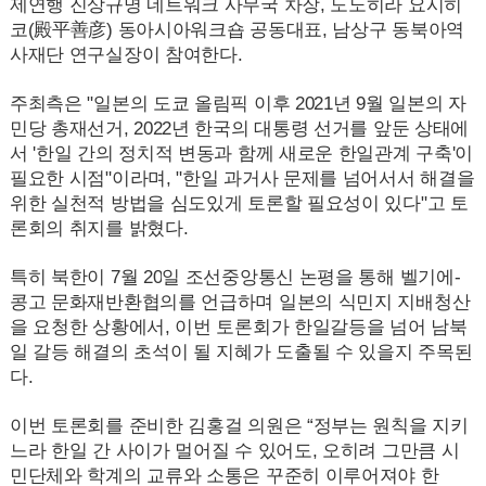
제연행 진상규명 네트워크 사무국 차장, 도노히라 요시히
코(殿平善彦) 동아시아워크숍 공동대표, 남상구 동북아역
사재단 연구실장이 참여한다.
주최측은 "일본의 도쿄 올림픽 이후
2021
년 9월 일본의 자
민당 총재선거,
2022
년 한국의 대통령 선거를 앞둔 상태에
서 '한일 간의 정치적 변동과 함께 새로운 한일관계 구축'이
필요한 시점"이라며, "한일 과거사 문제를 넘어서서 해결을
위한 실천적 방법을 심도있게 토론할 필요성이 있다"고 토
론회의 취지를 밝혔다.
특히 북한이 7월
20
일 조선중앙통신 논평을 통해 벨기에-
콩고 문화재반환협의를 언급하며 일본의 식민지 지배청산
을 요청한 상황에서, 이번 토론회가 한일갈등을 넘어 남북
일 갈등 해결의 초석이 될 지혜가 도출될 수 있을지 주목된
다.
이번 토론회를 준비한 김홍걸 의원은 “정부는 원칙을 지키
느라 한일 간 사이가 멀어질 수 있어도, 오히려 그만큼 시
민단체와 학계의 교류와 소통은 꾸준히 이루어져야 한