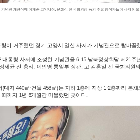
저 기념관 개관식에 이재준 고양시장, 문희상 전 국회의장 등의 주요 참석자들이 사저 안으
통령이 거주했던 경기 고양시 일산 사저가 기념관으로 탈바꿈했
중 대통령 사저에 조성한 기념관을
6·15
남북정상회담 제
21
주
세균 전 총리, 이인영 통일부 장관, 고 김홍일 전 국회의원의
저(대지
440
㎡·건물
458
㎡)는 지하 1층에 지상
1·2
층짜리 본채
 때까지 1년 6개월간 머물렀던 곳이다.