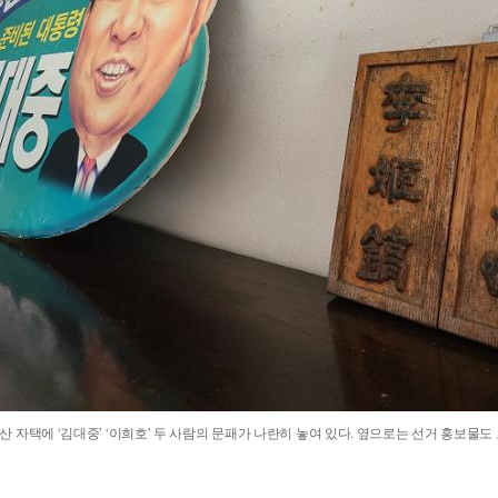
 자택에 ‘김대중’ ‘이희호’ 두 사람의 문패가 나란히 놓여 있다. 옆으로는 선거 홍보물도