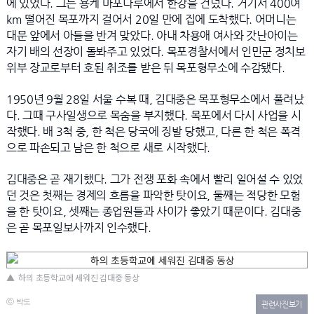
에 있었다. 그는 용케 마포나루에서 한강을 건넜다. 거기서 400여
km 떨어진 목포까지 걸어서 20일 만에 집에 도착했다. 어머니는
대문 앞에서 아들을 반겨 맞았다. 아내 차용애 여사와 갓난아이는
자기 배의 선장이 돌봐주고 있었다. 목포경찰서에서 인민군 정치보
위부 장교로부터 호된 취조를 받은 뒤 목포형무소에 수감됐다.
1950년 9월 28일 서울 수복 때, 김대중은 목포형무소에서 풀려났
다. 그때 구사일생으로 목숨을 부지했다. 목포에서 다시 사업을 시
작했다. 배 3척 중, 한 척은 당국에 징발 당했고, 다른 한 척은 폭격
으로 파손되고 남은 한 척으로 새로 시작했다.
김대중은 곧 재기했다. 그가 전쟁 포화 속에서 빨리 일어설 수 있었
던 것은 첫째는 경제의 흐름을 파악한 탓이요, 둘째는 적당한 모험
을 한 탓이요, 셋째는 종업원들과 사이가 좋았기 때문이다. 김대중
은 곧 목포일보사까지 인수했다.
▲
하의 초등학교에 세워진 김대중 동상
ⓒ 박도
관련사진보기