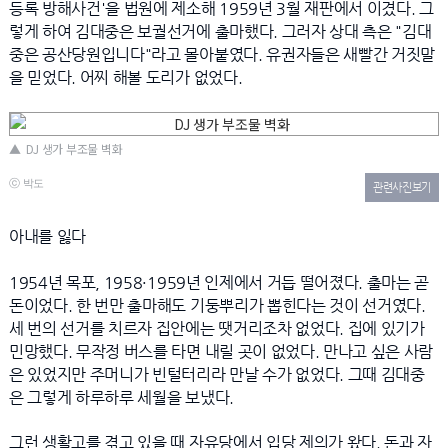
등록 방해사건'을 법원에 제소해 1959년 3월 재판에서 이겼다. 그
렇게 하여 김대중은 보궐선거에 출마했다. 그러자 상대 측은 "김대
중은 공산당원입니다"라고 몰아붙였다. 유권자들은 새빨간 거짓말
을 믿었다. 어찌 해볼 도리가 없었다.
▲
DJ 생가 부조물 벽화
ⓒ 박도
관련사진보기
아내를 잃다
1954년 목포, 1958·1959년 인제에서 거듭 떨어졌다. 출마는 곧
돈이었다. 한 번만 출마해도 기둥뿌리가 뽑힌다는 것이 선거였다.
세 번의 선거를 치르자 집안에는 땟거리조차 없었다. 집에 있기가
민망했다. 무작정 버스를 타면 내릴 곳이 없었다. 만나고 싶은 사람
은 있었지만 주머니가 빈털터리라 만날 수가 없었다. 그때 김대중
은 그렇게 하루하루 세월을 보냈다.
그런 생활고를 겪고 있을 때 자유당에서 입당 제의가 왔다. 돈과 자