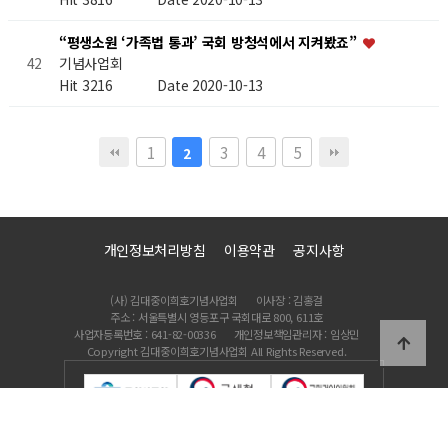
“평생소원 ‘가족법 통과’ 국회 방청석에서 지켜봤죠”
기념사업회
42
Hit 3216
Date 2020-10-13
1
3
4
5
2
개인정보처리방침
이용약관
공지사항
(사) 김대중이희호기념사업회
이사장 : 김홍걸
주소 : 서울특별시 영등포구 국회대로 800, 611호
사업자등록번호 : 641-82-00336
개인정보책임관리자 : 임상민
Copyright 김대중이희호기념사업회 All Rights Reserved.