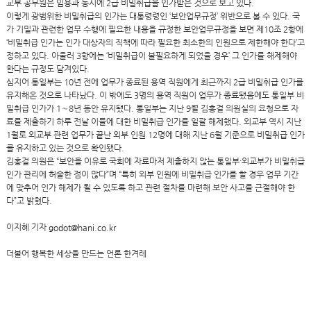
교부 공무원은 임용과 동시에 2급 비밀취급을 인가받은 것으로 보고 있다.
이렇게 광범위한 비밀취급의 인가는 대통령령인 ‘보안업무규정’ 위반으로 볼 수 있다. 국
가 기밀과 관련한 업무 수행에 필요한 내용을 규정한 보안업무규정을 보면 제10조 2항에
‘비밀취급 인가는 인가 대상자의 직책에 따라 필요한 최소한의 인원으로 제한해야 한다’고
정하고 있다. 아울러 3항에는 ‘비밀취급이 불필요하게 되었을 경우’ 그 인가를 해제해야
한다는 규정도 담겨있다.
심지어 통일부는 10년 전에 업무가 종료된 용역 직원에게 최근까지 2급 비밀취급 인가를
유지해온 것으로 나타났다. 이 밖에도 3명의 용역 직원이 업무가 종료됐음에도 통일부 비
밀취급 인가가 1∼8년 동안 유지됐다. 통일부는 지난 9월 김홍걸 의원실의 요청으로 자
료를 제출하기 하루 전날 이들에 대한 비밀취급 인가를 일괄 해제했다. 외교부 역시 지난
1월로 외교부 관련 업무가 끝난 외부 인원 12명에 대해 지난 6월 기준으로 비밀취급 인가
를 유지하고 있는 것으로 확인됐다.
김홍걸 의원은 “보안을 이유로 국회에 자료마저 제출하지 않는 통일부·외교부가 비밀취급
인가 관리에 허술한 점이 많다”며 “특히 외부 인원에 비밀취급 인가를 할 경우 업무 기간
에 맞추어 인가 해제가 될 수 있도록 하고 관련 절차를 마련해 보안 사고를 근절해야 한
다”고 밝혔다.
이지혜 기자
godot@hani.co.kr
더불어 행복한 세상을 만드는 언론
한겨레