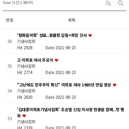
Total 71건
2 페이지
번호
제목
'평화음악회' 성료..뭉클한 감동+희망 선사
기념사업회
56
Hit 2928
Date 2021-08-23
고 이희호 여사 추모식
기념사업회
55
Hit 2774
Date 2021-08-23
"고난에도 민주주의 확신" 이희호 여사 1985년 연설 영상
기념사업회
54
Hit 2830
Date 2021-08-23
'김대중이희호기념사업회' 조순열 신임 이사장 현충원 참배..첫 행
보
53
기념사업회
Hit 2339
Date 2021-08-23