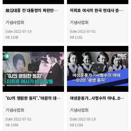
故김대중 전 대통령의 파란만장한 일대기를 '15분'으로 정리해 보았습니다
이희호 여사의 한국 현대사 증언 TV자서전-이희호의 동행 1부
기념사업회
기념사업회
Date 2022-07-19
Date 2022-07-01
Hit 1040
Hit 1161
'DJ의 영원한 동지'.'야권의 대모'이희호 여사가 한국 정치사에 남긴 말들
여성운동가..사형수의 아내..DJ의 '평생 동지'
기념사업회
기념사업회
Date 2022-07-01
Date 2022-05-18
Hit 1068
Hit 1184