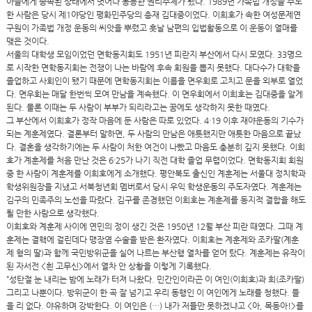
아들에게 종속된 상태에서 벗어나 동등한 권리주체가 됐다. 1989년 가족법 개정을 주도
한 사람은 당시 제1야당인 평화민주당의 총재 김대중이었다. 이희호가 속한 여성문제연
구원이 가족법 개정 운동의 씨앗을 뿌렸고 훗날 남편의 입법활동으로 이 운동이 열매를
맺은 것이다.
서울의 대학생 모임이었던 면학동지회도 1951년 피란지 부산에서 다시 모였다. 33명으
로 시작한 면학동지회는 전쟁이 나는 바람에 후속 회원을 뽑지 못했다. 대다수가 대학을
졸업하고 사회인이 됐기 때문에 면학동지회는 이름을 면우회로 고치고 문을 외부로 열었
다. 면우회는 매달 한번씩 모여 만남을 계속했다. 이 면우회에서 이희호는 김대중을 알게
된다. 물론 이때는 두 사람이 부부가 되리라고는 꿈에도 생각하지 못한 때였다.
그 부산에서 이희호가 정작 마음에 둔 사람은 따로 있었다. 4·19 이후 재야운동의 기수가
되는 계훈제였다. 결론부터 말하면, 두 사람의 만남은 애틋했지만 애틋한 마음으로 끝났
다. 결혼을 생각하기에는 두 사람이 처한 여건이 나빴고 마음도 충분히 깊지 못했다. 이희
호가 계훈제를 처음 만난 것은 6·25가 나기 직전 대학 졸업 무렵이었다. 면학동지회 회원
중 한 사람이 계훈제를 이희호에게 소개했다. 평안북도 출신인 계훈제는 서울대 정치학과
학생위원장을 지냈고 서북청년회 멤버로서 당시 우익 학생운동의 주도자였다. 계훈제는
김구의 민족주의 노선을 따랐다. 김구를 존경했던 이희호는 계훈제를 동지적 결합을 해도
될 만한 사람으로 생각했다.
이희호와 계훈제 사이에 연민의 정이 생긴 것은 1950년 12월 부산 피란 때였다. 그때 계
훈제는 결핵에 걸린데다 맹장염 수술을 받은 환자였다. 이희호는 계훈제와 조카딸(계훈
제 형의 딸)과 함께 국민방위군을 실어 나르는 부산행 열차를 얻어 탔다. 계훈제는 유작이
된 자서전 <흰 고무신>에서 열차 안 상황을 이렇게 기록했다.
“성탄절 눈 내리는 밤에 노래가 터져 나왔다. 민간인이라곤 이 여인(이희호)과 희(조카딸)
그리고 나뿐이다. 방위군이 한 곡 잘 넘기고 우리 동행인 이 여인에게 노래를 청했다. 들
을 리 없다. 야유하며 강박한다. 이 여인은 (…) 내가 저들만 못하겠냐고 <아, 목동아!>를