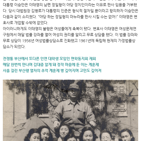
대통령 이승만은 이태영의 남편 정일형이 야당 정치인이라는 이유로 판사 임용을 거부했
다. 당시 대법원장 김병로가 대통령의 인준은 형식적 절차일 뿐이라고 항의하자 이승만은
다음과 같이 소리쳤다. “야당 하는 정일형의 마누라를 판사 시킬 수는 없어!” 이태영은 변
호사로 개업할 수밖에 없었다.
아이러니하게도 이태영의 불행은 여성들에게 축복이 됐다. 변호사 이태영은 여성문제연
구원에서 매달 법률 강좌를 열어 여성의 권리를 알리고 무료 상담을 했다. 이 법률 강좌와
무료 상담이 1956년 여성법률상담소로 진화했고 1961년에 독립해 현재의 가정법률상
담소가 되었다.
전쟁통 부산에서 또다른 인연 대학생 모임인 면학동지회 재회
매달 한번씩 만나며 김대중 알게 돼 정작 마음에 둔 이는 계훈제
사흘 걸린 부산행 열차의 추억 계훈제 병 깊어지며 고민도 깊어져