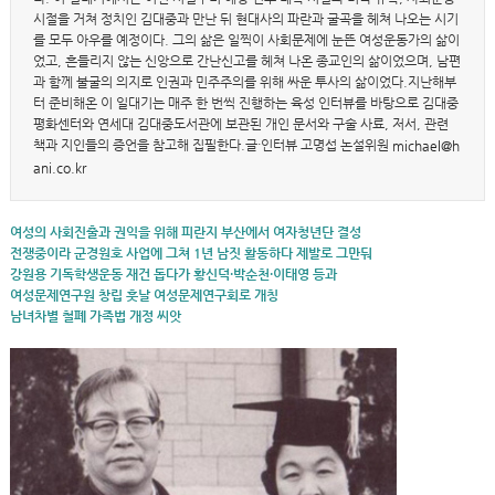
시절을 거쳐 정치인 김대중과 만난 뒤 현대사의 파란과 굴곡을 헤쳐 나오는 시기
를 모두 아우를 예정이다. 그의 삶은 일찍이 사회문제에 눈뜬 여성운동가의 삶이
었고, 흔들리지 않는 신앙으로 간난신고를 헤쳐 나온 종교인의 삶이었으며, 남편
과 함께 불굴의 의지로 인권과 민주주의를 위해 싸운 투사의 삶이었다.지난해부
터 준비해온 이 일대기는 매주 한 번씩 진행하는 육성 인터뷰를 바탕으로 김대중
평화센터와 연세대 김대중도서관에 보관된 개인 문서와 구술 사료, 저서, 관련
책과 지인들의 증언을 참고해 집필한다.글·인터뷰 고명섭 논설위원
michael@h
ani.co.kr
여성의 사회진출과 권익을 위해 피란지 부산에서 여자청년단 결성
전쟁중이라 군경원호 사업에 그쳐 1년 남짓 활동하다 제발로 그만둬
강원용 기독학생운동 재건 돕다가 황신덕·박순천·이태영 등과
여성문제연구원 창립 훗날 여성문제연구회로 개칭
남녀차별 철폐 가족법 개정 씨앗