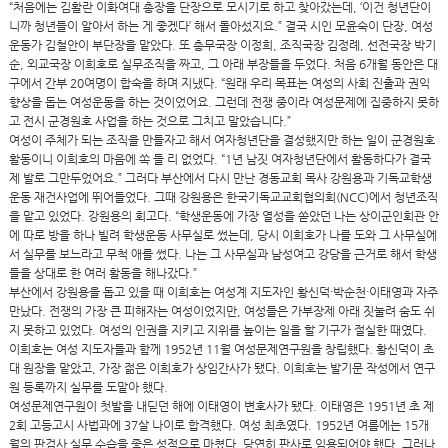
“처음에는 김활란 이화여대 총장을 단장으로 모시기로 하고 찾아갔는데, ‘이건 청년단이
니까 청년들이 알아서 하는 게 좋겠다’ 해서 돌아섰지요.” 결국 시인 모윤숙이 단장, 여성
운동가 김철안이 부단장을 맡았다. 또 총무국장 이정희, 조직국장 김정례, 선전국장 박기
순, 외교국장 이희호로 실무조직을 짜고, 그 아래 부장들을 두었다. 처음 6개월 동안은 대
구에서 간부 20여명이 합숙을 하며 지냈다. “원래 우리 목표는 여성의 사회 진출과 권익
향상을 돕는 여성운동을 하는 것이었어요. 그런데 전쟁 중이라 여성문제에 집중하지 못하
고 전시 군경원호 사업을 하는 것으로 그치고 말았습니다.”
여성이 주체가 되는 조직을 만들자고 해서 여자청년단을 결성했지만 하는 일이 군경원호
활동이니 이희호의 마음에 쏙 들 리 없었다. “1년 남짓 여자청년단에서 활동하다가 결국
제 발로 그만두었어요.” 그러다 부산에서 다시 만난 경동교회 목사 강원용과 기독교학생
운동 재건사업에 뛰어들었다. 그때 강원용은 한국기독교교회협의회(NCC)에서 청년조직
을 맡고 있었다. 강원용의 회고다. “학생운동에 가장 열성을 쏟았던 나는 상이군인회관 안
에 따로 방을 하나 빌려 학생운동 사무실로 썼는데, 당시 이희호가 나를 도와 그 사무실에
서 실무를 보느라고 무척 애를 썼다. 나는 그 사무실과 남성여고 강당을 근거로 해서 학생
들을 상대로 한 여러 활동을 해나갔다.”
부산에서 강원용을 돕고 있을 때 이희호는 여성계 지도자인 황신덕·박순천·이태영과 자주
만났다. 전쟁의 가장 큰 피해자는 여성이었지만, 여성들은 가부장제 아래 짓눌려 숨도 쉬
지 못하고 있었다. 여성의 인권을 지키고 지위를 높이는 일을 할 기구가 절실한 때였다.
이희호는 여성 지도자들과 함께 1952년 11월 여성문제연구원을 창립했다. 황신덕이 초
대 원장을 맡았고, 가장 젊은 이희호가 상임간사가 됐다. 이희호는 발기문 작성에서 연구
원 등록까지 실무를 도맡아 했다.
여성문제연구원이 첫발을 내딛던 해에 이태영이 변호사가 됐다. 이태영은 1951년 초 제
2회 고등고시 사법과에 37살 나이로 합격했다. 여성 최초였다. 1952년 여름에는 15개
월의 판검사 실무 수습을 좋은 성적으로 마쳤다. 당연히 판사로 임용되어야 했다. 그러나