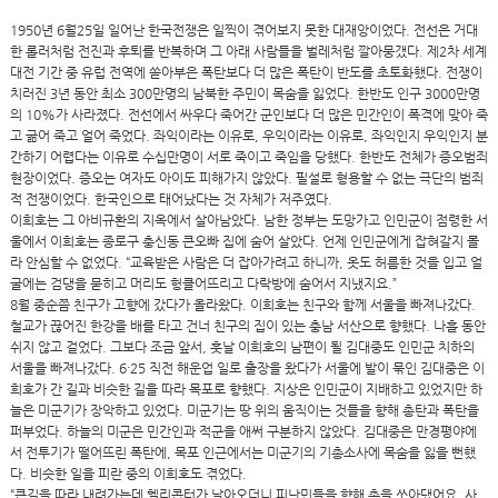
1950년 6월25일 일어난 한국전쟁은 일찍이 겪어보지 못한 대재앙이었다. 전선은 거대
한 롤러처럼 전진과 후퇴를 반복하며 그 아래 사람들을 벌레처럼 깔아뭉갰다. 제2차 세계
대전 기간 중 유럽 전역에 쏟아부은 폭탄보다 더 많은 폭탄이 반도를 초토화했다. 전쟁이
치러진 3년 동안 최소 300만명의 남북한 주민이 목숨을 잃었다. 한반도 인구 3000만명
의 10%가 사라졌다. 전선에서 싸우다 죽어간 군인보다 더 많은 민간인이 폭격에 맞아 죽
고 굶어 죽고 얼어 죽었다. 좌익이라는 이유로, 우익이라는 이유로, 좌익인지 우익인지 분
간하기 어렵다는 이유로 수십만명이 서로 죽이고 죽임을 당했다. 한반도 전체가 증오범죄
현장이었다. 증오는 여자도 아이도 피해가지 않았다. 필설로 형용할 수 없는 극단의 범죄
적 전쟁이었다. 한국인으로 태어났다는 것 자체가 저주였다.
이희호는 그 아비규환의 지옥에서 살아남았다. 남한 정부는 도망가고 인민군이 점령한 서
울에서 이희호는 종로구 충신동 큰오빠 집에 숨어 살았다. 언제 인민군에게 잡혀갈지 몰
라 안심할 수 없었다. “교육받은 사람은 더 잡아가려고 하니까, 옷도 허름한 것을 입고 얼
굴에는 검댕을 묻히고 머리도 헝클어뜨리고 다락방에 숨어서 지냈지요.”
8월 중순쯤 친구가 고향에 갔다가 올라왔다. 이희호는 친구와 함께 서울을 빠져나갔다.
철교가 끊어진 한강을 배를 타고 건너 친구의 집이 있는 충남 서산으로 향했다. 나흘 동안
쉬지 않고 걸었다. 그보다 조금 앞서, 훗날 이희호의 남편이 될 김대중도 인민군 치하의
서울을 빠져나갔다. 6·25 직전 해운업 일로 출장을 왔다가 서울에 발이 묶인 김대중은 이
희호가 간 길과 비슷한 길을 따라 목포로 향했다. 지상은 인민군이 지배하고 있었지만 하
늘은 미군기가 장악하고 있었다. 미군기는 땅 위의 움직이는 것들을 향해 총탄과 폭탄을
퍼부었다. 하늘의 미군은 민간인과 적군을 애써 구분하지 않았다. 김대중은 만경평야에
서 전투기가 떨어뜨린 폭탄에, 목포 인근에서는 미군기의 기총소사에 목숨을 잃을 뻔했
다. 비슷한 일을 피란 중의 이희호도 겪었다.
“큰길을 따라 내려가는데 헬리콥터가 날아오더니 피난민들을 향해 총을 쏘아댔어요. 사