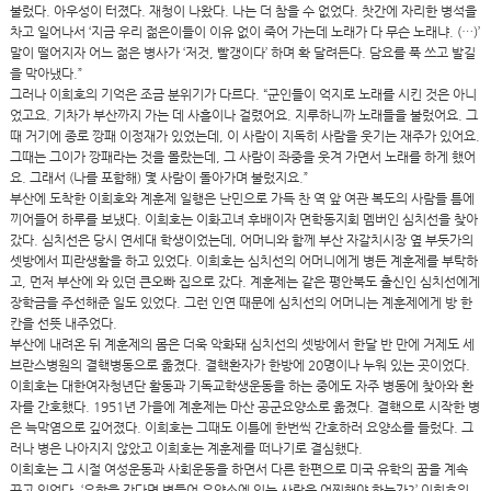
불렀다. 아우성이 터졌다. 재청이 나왔다. 나는 더 참을 수 없었다. 찻간에 자리한 병석을
차고 일어나서 ‘지금 우리 젊은이들이 이유 없이 죽어 가는데 노래가 다 무슨 노래냐. (…)’
말이 떨어지자 어느 젊은 병사가 ‘저것, 빨갱이다’ 하며 확 달려든다. 담요를 푹 쓰고 발길
을 막아냈다.”
그러나 이희호의 기억은 조금 분위기가 다르다. “군인들이 억지로 노래를 시킨 것은 아니
었고요. 기차가 부산까지 가는 데 사흘이나 걸렸어요. 지루하니까 노래들을 불렀어요. 그
때 거기에 종로 깡패 이정재가 있었는데, 이 사람이 지독히 사람을 웃기는 재주가 있어요.
그때는 그이가 깡패라는 것을 몰랐는데, 그 사람이 좌중을 웃겨 가면서 노래를 하게 했어
요. 그래서 (나를 포함해) 몇 사람이 돌아가며 불렀지요.”
부산에 도착한 이희호와 계훈제 일행은 난민으로 가득 찬 역 앞 여관 복도의 사람들 틈에
끼어들어 하루를 보냈다. 이희호는 이화고녀 후배이자 면학동지회 멤버인 심치선을 찾아
갔다. 심치선은 당시 연세대 학생이었는데, 어머니와 함께 부산 자갈치시장 옆 부둣가의
셋방에서 피란생활을 하고 있었다. 이희호는 심치선의 어머니에게 병든 계훈제를 부탁하
고, 먼저 부산에 와 있던 큰오빠 집으로 갔다. 계훈제는 같은 평안북도 출신인 심치선에게
장학금을 주선해준 일도 있었다. 그런 인연 때문에 심치선의 어머니는 계훈제에게 방 한
칸을 선뜻 내주었다.
부산에 내려온 뒤 계훈제의 몸은 더욱 악화돼 심치선의 셋방에서 한달 반 만에 거제도 세
브란스병원의 결핵병동으로 옮겼다. 결핵환자가 한방에 20명이나 누워 있는 곳이었다.
이희호는 대한여자청년단 활동과 기독교학생운동을 하는 중에도 자주 병동에 찾아와 환
자를 간호했다. 1951년 가을에 계훈제는 마산 공군요양소로 옮겼다. 결핵으로 시작한 병
은 늑막염으로 깊어졌다. 이희호는 그때도 이틀에 한번씩 간호하러 요양소를 들렀다. 그
러나 병은 나아지지 않았고 이희호는 계훈제를 떠나기로 결심했다.
이희호는 그 시절 여성운동과 사회운동을 하면서 다른 한편으로 미국 유학의 꿈을 계속
꾸고 있었다. ‘유학을 간다면 병들어 요양소에 있는 사람은 어찌해야 하는가?’ 이희호의