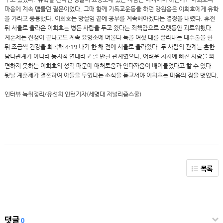
마음에 계속 맴돌던 질문이었다. 그때 함께 기독교운동을 하던 강원용은 이희호에게 유학
을 가라고 종용했다. 이희호는 망설임 끝에 공부를 계속해야겠다는 결정을 내렸다. 휴전
뒤 서울로 올라온 이희호는 병든 사람을 두고 왔다는 죄책감으로 오랫동안 괴로워했다.
계훈제는 전쟁이 끝나고도 계속 요양소에 머물다 늑골 여섯 대를 잘라내는 대수술을 한
뒤 조금씩 건강을 회복해 4·19 나기 한 해 전에 서울로 올라왔다. 두 사람의 관계는 흔한
남녀관계가 아니라 동지적 연대라고 할 만한 관계였으나, 어려운 처지에 빠진 사람을 외
면하지 못하는 이희호의 성격 때문에 애처로움과 안타까움이 배어들었다고 할 수 있다.
뒷날 계훈제가 결혼하여 아들을 두었다는 소식을 듣고서야 이희호는 마음의 짐을 벗었다.
인터뷰 녹취정리/유선희 인턴기자(세명대 저널리즘스쿨)
목록
댓글
0