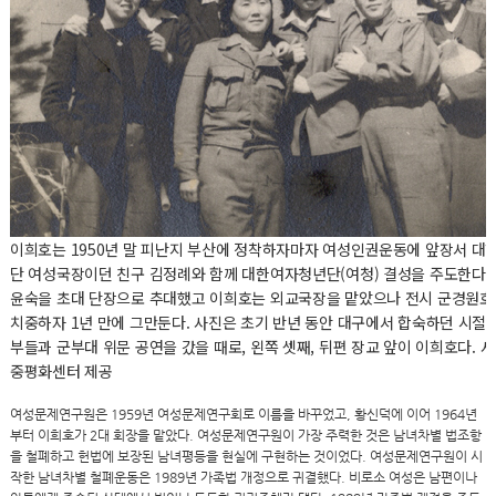
이희호는 1950년 말 피난지 부산에 정착하자마자 여성인권운동에 앞장서 대
단 여성국장이던 친구 김정례와 함께 대한여자청년단(여청) 결성을 주도한다. 
윤숙을 초대 단장으로 추대했고 이희호는 외교국장을 맡았으나 전시 군경원호
치중하자 1년 만에 그만둔다. 사진은 초기 반년 동안 대구에서 합숙하던 시절 
부들과 군부대 위문 공연을 갔을 때로, 왼쪽 셋째, 뒤편 장교 앞이 이희호다. 
중평화센터 제공
여성문제연구원은 1959년 여성문제연구회로 이름을 바꾸었고, 황신덕에 이어 1964년
부터 이희호가 2대 회장을 맡았다. 여성문제연구원이 가장 주력한 것은 남녀차별 법조항
을 철폐하고 헌법에 보장된 남녀평등을 현실에 구현하는 것이었다. 여성문제연구원이 시
작한 남녀차별 철폐운동은 1989년 가족법 개정으로 귀결했다. 비로소 여성은 남편이나