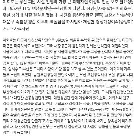
이희호는 부산 피난 시절 전쟁의 가장 큰 피해자인 여성의 인권 보호 필요성을
과 1952년 11월 여성문제연구원 창립에 나선다. 상임간사를 맡은 이희호는 
훗날 청와대 시절 결실을 맺는다. 사진은 황신덕(뒷줄 왼쪽) 교장과 박순천(맨 오
대문구 죽첨정 황손 이우의 벽돌집을 하사받아 개설한 경성가정여숙(중앙여고의
겨레> 자료사진
이희호는 미군이 인천상륙작전으로 9월28일 서울을 수복한 뒤 집으로 돌아왔다. 미군과
국군은 파죽지세로 북진했다. 그러나 중공군이 참전하자 전세는 순식간에 역전되었다.
서울이 다시 위태로워졌다. 지난여름 서울에 남았다가 죽을 고생을 한데다 서울로 돌아온
이승만 정권이 인민군 부역자를 색출한다고 법석을 떨었기 때문에 서울시민은 너나없이
짐을 쌌다. 12월 하순 이희호는 피란민 대열에 끼어 부산으로 향했다. 운좋게 기차를 탔
다. 임시수도 부산은 그나마 사람이 사람 꼴을 하고 살 수 있는 곳이었다. 이희호의 가족
들도 부산에 모였다. 남원도립병원에 있던 아버지는 부산 조선방직회사 부설 병원의 내과
과장으로 들어갔다. 1950년 12월말 부산에 도착한 이희호는 처음에는 큰오빠 집에 있다
가 아버지의 전셋집으로 거처를 옮겨 1953년 휴전이 이루어질 때까지 그곳에서 지냈다.
부산에서 이희호가 가장 먼저 한 일은 대한여자청년단 결성이었다. 그 시절 대한청년단은
위세가 대단한 반공청년단체였다. 대한청년단 안에 여성국이 있었는데, 이희호의 친구
김정례가 여성국장을 맡고 있었다. 이희호와 김정례는 서울에 있을 때부터 여성국을 따로
떼어내 여자청년단을 만들자고 뜻을 모았다. “북한에선 여맹(노동당 산하 여성동맹)을 만
들어 활발히 활동을 하는데 그게 인상 깊었어요. 서울 수복 뒤 김정례씨를 만났더니 ‘우리
끼리 여자청년단을 만들자’고 하는 거예요.” 김정례·이희호 외에 박기순·장옥분이 의기투
합했다. 대한여자청년단 총본부는 부산에서 결성됐다. 네 사람이 규약을 만들고 국방부
정훈국에 등록했다.